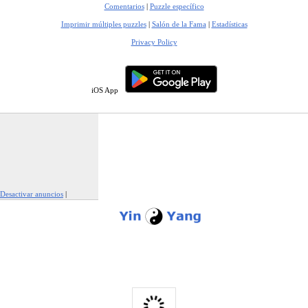
Comentarios
|
Puzzle específico
Imprimir múltiples puzzles
|
Salón de la Fama
|
Estadísticas
Privacy Policy
iOS App
Desactivar anuncios
|
Denunciar este anuncio