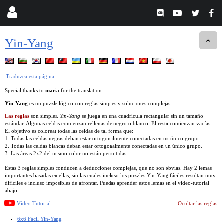
Yin-Yang
Traduzca esta página.
Special thanks to
maria
for the translation
Yin-Yang
es un puzzle lógico con reglas simples y soluciones complejas.
Las reglas
son simples.
Yin-Yang
se juega en una cuadrícula rectangular sin un tamaño
estándar. Algunas celdas comienzan rellenas de negro o blanco. El resto comienzan vacías.
El objetivo es colorear todas las celdas de tal forma que:
1. Todas las celdas negras deban estar ortogonalmente conectadas en un único grupo.
2. Todas las celdas blancas deban estar ortogonalmente conectadas en un único grupo.
3. Las áreas 2x2 del mismo color no están permitidas.
Estas 3 reglas simples conducen a deducciones complejas, que no son obvias. Hay 2 lemas
importantes basadas en ellas, sin las cuales incluso los puzzles Yin-Yang fáciles resultan muy
difíciles e incluso imposibles de afrontar. Puedas aprender estos lemas en el video-tutorial
abajo.
Vídeo Tutorial
Ocultar las reglas
6x6 Fácil Yin-Yang