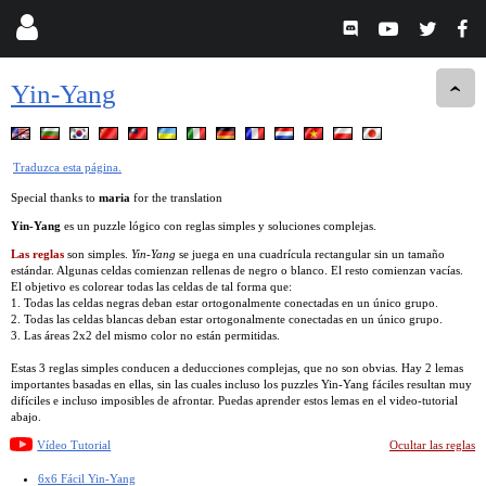
Yin-Yang
Traduzca esta página.
Special thanks to
maria
for the translation
Yin-Yang
es un puzzle lógico con reglas simples y soluciones complejas.
Las reglas
son simples.
Yin-Yang
se juega en una cuadrícula rectangular sin un tamaño
estándar. Algunas celdas comienzan rellenas de negro o blanco. El resto comienzan vacías.
El objetivo es colorear todas las celdas de tal forma que:
1. Todas las celdas negras deban estar ortogonalmente conectadas en un único grupo.
2. Todas las celdas blancas deban estar ortogonalmente conectadas en un único grupo.
3. Las áreas 2x2 del mismo color no están permitidas.
Estas 3 reglas simples conducen a deducciones complejas, que no son obvias. Hay 2 lemas
importantes basadas en ellas, sin las cuales incluso los puzzles Yin-Yang fáciles resultan muy
difíciles e incluso imposibles de afrontar. Puedas aprender estos lemas en el video-tutorial
abajo.
Vídeo Tutorial
Ocultar las reglas
6x6 Fácil Yin-Yang