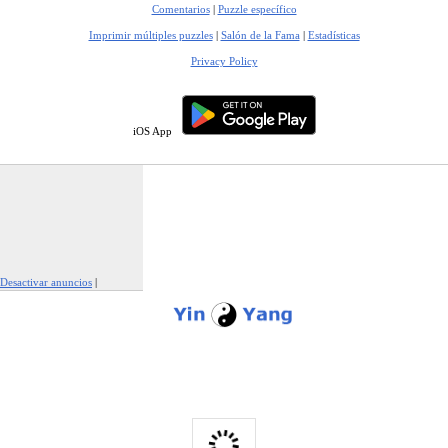
Comentarios
|
Puzzle específico
Imprimir múltiples puzzles
|
Salón de la Fama
|
Estadísticas
Privacy Policy
iOS App
Desactivar anuncios
|
Denunciar este anuncio