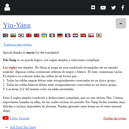
Yin-Yang
Traduzca esta página.
Special thanks to
maria
for the translation
Yin-Yang
es un puzzle lógico con reglas simples y soluciones complejas.
Las reglas
son simples.
Yin-Yang
se juega en una cuadrícula rectangular sin un tamaño
estándar. Algunas celdas comienzan rellenas de negro o blanco. El resto comienzan vacías.
El objetivo es colorear todas las celdas de tal forma que:
1. Todas las celdas negras deban estar ortogonalmente conectadas en un único grupo.
2. Todas las celdas blancas deban estar ortogonalmente conectadas en un único grupo.
3. Las áreas 2x2 del mismo color no están permitidas.
Estas 3 reglas simples conducen a deducciones complejas, que no son obvias. Hay 2 lemas
importantes basadas en ellas, sin las cuales incluso los puzzles Yin-Yang fáciles resultan muy
difíciles e incluso imposibles de afrontar. Puedas aprender estos lemas en el video-tutorial
abajo.
Vídeo Tutorial
Ocultar las reglas
6x6 Fácil Yin-Yang