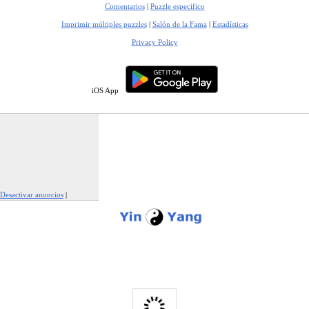
Comentarios
|
Puzzle específico
Imprimir múltiples puzzles
|
Salón de la Fama
|
Estadísticas
Privacy Policy
iOS App
Desactivar anuncios
|
Denunciar este anuncio