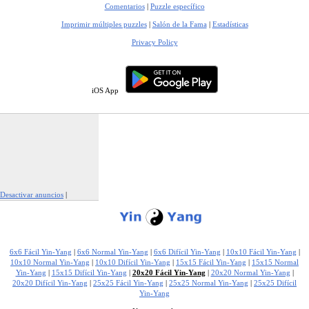
Comentarios
|
Puzzle específico
Imprimir múltiples puzzles
|
Salón de la Fama
|
Estadísticas
Privacy Policy
iOS App
Desactivar anuncios
|
Denunciar este anuncio
6x6 Fácil Yin-Yang
|
6x6 Normal Yin-Yang
|
6x6 Difícil Yin-Yang
|
10x10 Fácil Yin-Yang
|
10x10 Normal Yin-Yang
|
10x10 Difícil Yin-Yang
|
15x15 Fácil Yin-Yang
|
15x15 Normal
Yin-Yang
|
15x15 Difícil Yin-Yang
|
20x20 Fácil Yin-Yang
|
20x20 Normal Yin-Yang
|
20x20 Difícil Yin-Yang
|
25x25 Fácil Yin-Yang
|
25x25 Normal Yin-Yang
|
25x25 Difícil
Yin-Yang