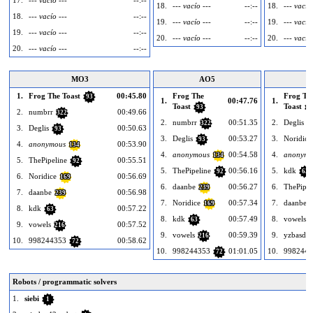
17.
--- vacío ---
--:--
18.
--- vacío ---
--:--
18.
--- vacío
18.
--- vacío ---
--:--
19.
--- vacío ---
--:--
19.
--- vacío
19.
--- vacío ---
--:--
20.
--- vacío ---
--:--
20.
--- vacío
20.
--- vacío ---
--:--
MO3
AO5
1.
Frog The Toast
00:45.80
Frog The
Frog Th
93
1.
00:47.76
1.
Toast
Toast
93
9
2.
numbrr
00:49.66
322
2.
numbrr
00:51.35
2.
Deglis
322
9
3.
Deglis
00:50.63
93
3.
Deglis
00:53.27
3.
Noridice
93
4.
anonymous
00:53.90
134
4.
anonymous
00:54.58
4.
anonymo
134
5.
ThePipeline
00:55.51
92
5.
ThePipeline
00:56.16
5.
kdk
92
63
6.
Noridice
00:56.69
169
6.
daanbe
00:56.27
6.
ThePipel
239
7.
daanbe
00:56.98
239
7.
Noridice
00:57.34
7.
daanbe
169
8.
kdk
00:57.22
63
8.
kdk
00:57.49
8.
vowels
63
2
9.
vowels
00:57.52
216
9.
vowels
00:59.39
9.
yzbasdas
216
10.
998244353
00:58.62
72
10.
998244353
01:01.05
10.
9982443
72
Robots / programmatic solvers
1.
siebi
1