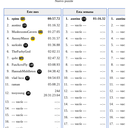
Nuevo puzzle
Este mes
Esta semana
1.
epinu
00:57.72
1.
austinz
01:16.32
1.
austinz
134
131
2.
austinz
01:16.32
2.
--- vacío ---
--:--
2.
--- vacío
131
3.
MushroomsCavern
01:27.05
3.
--- vacío ---
--:--
3.
--- vacío
118
4.
AnonyMinor
01:31.57
4.
--- vacío ---
--:--
4.
--- vacío
89
5.
surkishi
01:36.88
5.
--- vacío ---
--:--
5.
--- vacío
51
6.
TheFurbyGod
02:02.11
6.
--- vacío ---
--:--
6.
--- vacío
7.
qobi
02:47.32
7.
--- vacío ---
--:--
7.
--- vacío
240
8.
FunAcroFly
03:08.93
8.
--- vacío ---
--:--
8.
--- vacío
140
9.
HannahMiddleton
04:38.42
9.
--- vacío ---
--:--
9.
--- vacío
13
10.
vlad luca
04:54.03
10.
--- vacío ---
--:--
10.
--- vacío
17
11.
raman
05:08.21
11.
--- vacío ---
--:--
11.
--- vacío
24d
12.
--- vacío ---
--:--
12.
--- vacío
12.
tooyoung
20
20:31:23.64
13.
--- vacío ---
--:--
13.
--- vacío
13.
--- vacío ---
--:--
14.
--- vacío ---
--:--
14.
--- vacío
14.
--- vacío ---
--:--
15.
--- vacío ---
--:--
15.
--- vacío
15.
--- vacío ---
--:--
16.
--- vacío ---
--:--
16.
--- vacío
16.
--- vacío ---
--:--
17.
--- vacío ---
--:--
17.
--- vacío