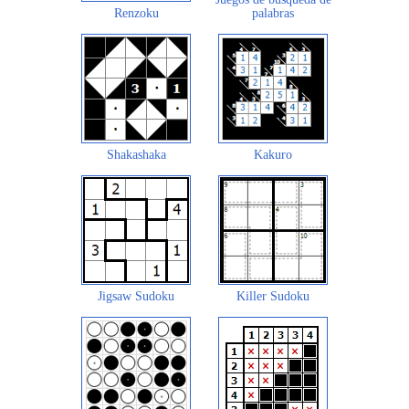
Renzoku
palabras
Shakashaka
Kakuro
Jigsaw Sudoku
Killer Sudoku