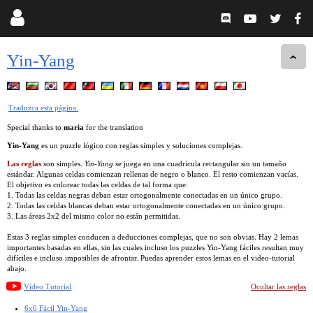
Yin-Yang
Traduzca esta página.
Special thanks to
maria
for the translation
Yin-Yang
es un puzzle lógico con reglas simples y soluciones complejas.
Las reglas
son simples.
Yin-Yang
se juega en una cuadrícula rectangular sin un tamaño
estándar. Algunas celdas comienzan rellenas de negro o blanco. El resto comienzan vacías.
El objetivo es colorear todas las celdas de tal forma que:
1. Todas las celdas negras deban estar ortogonalmente conectadas en un único grupo.
2. Todas las celdas blancas deban estar ortogonalmente conectadas en un único grupo.
3. Las áreas 2x2 del mismo color no están permitidas.
Estas 3 reglas simples conducen a deducciones complejas, que no son obvias. Hay 2 lemas
importantes basadas en ellas, sin las cuales incluso los puzzles Yin-Yang fáciles resultan muy
difíciles e incluso imposibles de afrontar. Puedas aprender estos lemas en el video-tutorial
abajo.
Vídeo Tutorial
Ocultar las reglas
6x6 Fácil Yin-Yang